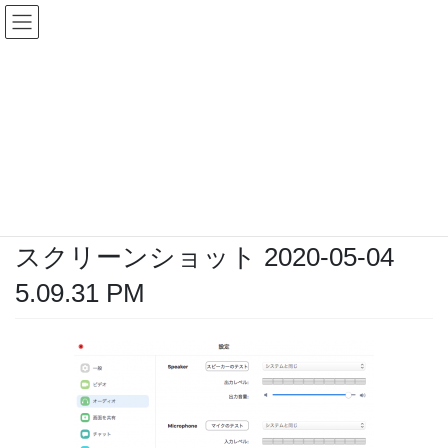
コ
ナ
ン
ビ
テ
ゲ
ン
ー
Blog
ツ
シ
へ
ョ
ス
ン
HOME
Blog
オンラインレッスンでZOOMの音質を良くする設定
キ
に
スクリーンショット 2020-05-04 5.09.31 PM
ッ
移
プ
動
2020年5月4日
/ 最終更新日時 :
2020年5月4日
admin
スクリーンショット 2020-05-04
5.09.31 PM